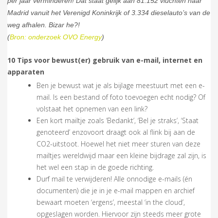
per jaar verminderen! Dat staat gelijk aan 81.152 vluchten naar
Madrid vanuit het Verenigd Koninkrijk of 3.334 dieselauto’s van de
weg afhalen. Bizar he?!
(
Bron: onderzoek OVO Energy
)
10 Tips voor bewust(er) gebruik van e-mail, internet en
apparaten
Ben je bewust wat je als bijlage meestuurt met een e-
mail. Is een bestand of foto toevoegen echt nodig? Of
volstaat het opnemen van een link?
Een kort mailtje zoals ‘Bedankt’, ‘Bel je straks’, ‘Staat
genoteerd’ enzovoort draagt ook al flink bij aan de
CO2-uitstoot. Hoewel het niet meer sturen van deze
mailtjes wereldwijd maar een kleine bijdrage zal zijn, is
het wel een stap in de goede richting.
Durf mail te verwijderen! Alle onnodige e-mails (én
documenten) die je in je e-mail mappen en archief
bewaart moeten ‘ergens’, meestal ‘in the cloud’,
opgeslagen worden. Hiervoor zijn steeds meer grote