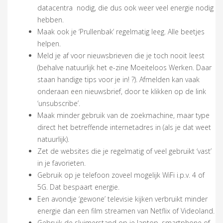
datacentra nodig, die dus ook weer veel energie nodig
hebben.
Maak ook je ‘Prullenbak’ regelmatig leeg. Alle beetjes
helpen.
Meld je af voor nieuwsbrieven die je toch nooit leest
(behalve natuurlijk het e-zine Moeiteloos Werken. Daar
staan handige tips voor je in! ?). Afmelden kan vaak
onderaan een nieuwsbrief, door te klikken op de link
‘unsubscribe’.
Maak minder gebruik van de zoekmachine, maar type
direct het betreffende internetadres in (als je dat weet
natuurlijk).
Zet de websites die je regelmatig of veel gebruikt ‘vast’
in je favorieten.
Gebruik op je telefoon zoveel mogelijk WiFi i.p.v. 4 of
5G. Dat bespaart energie.
Een avondje ‘gewone’ televisie kijken verbruikt minder
energie dan een film streamen van Netflix of Videoland.
Gebruik de sluimerstand op je laptop, smartphone of